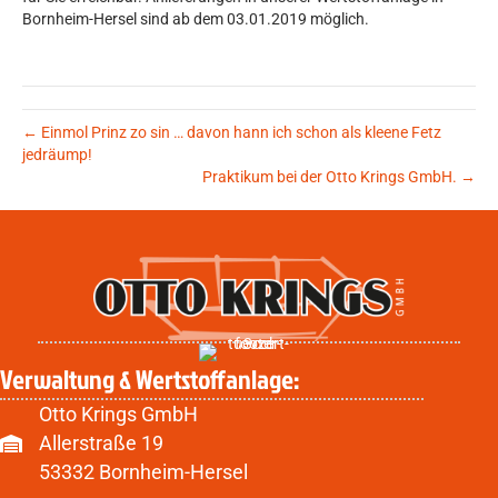
Bornheim-Hersel sind ab dem 03.01.2019 möglich.
← Einmol Prinz zo sin … davon hann ich schon als kleene Fetz
jedräump!
Praktikum bei der Otto Krings GmbH. →
Verwaltung & Wertstoffanlage:
Otto Krings GmbH
Allerstraße 19
53332 Bornheim-Hersel